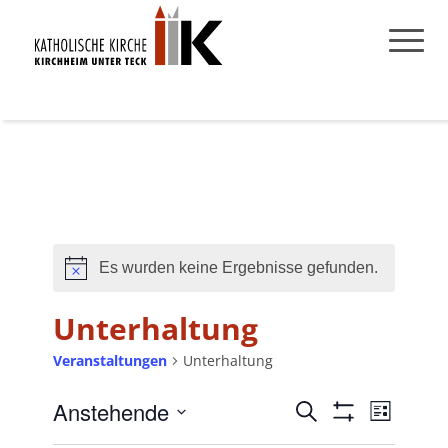
Es wurden keine Ergebnisse gefunden.
Hinweis
Unterhaltung
Veranstaltungen
Unterhaltung
Anstehende
Veranstaltungen
Veransta
Suche
Liste
Filter
Ansichte
Suche
Datum