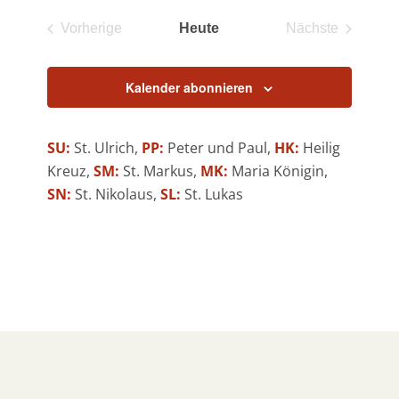
Anzeigen
Navigati
wählen.
und
Vorherige
Heute
Nächste
Veranstaltungen
Veranstaltun
Ansichten,
Navigation
Kalender abonnieren
SU:
St. Ulrich,
PP:
Peter und Paul,
HK:
Heilig
Kreuz,
SM:
St. Markus,
MK:
Maria Königin,
SN:
St. Nikolaus,
SL:
St. Lukas