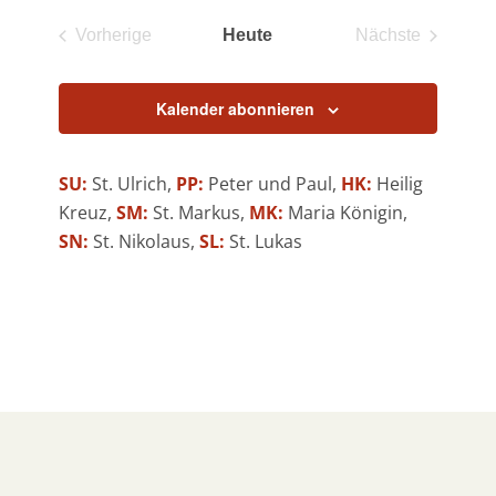
Anzeigen
Navigati
wählen.
und
Vorherige
Heute
Nächste
Veranstaltungen
Veranstaltun
Ansichten,
Navigation
Kalender abonnieren
SU:
St. Ulrich,
PP:
Peter und Paul,
HK:
Heilig
Kreuz,
SM:
St. Markus,
MK:
Maria Königin,
SN:
St. Nikolaus,
SL:
St. Lukas