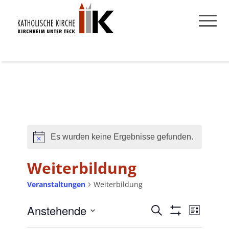
Es wurden keine Ergebnisse gefunden.
Hinweis
Weiterbildung
Veranstaltungen
Weiterbildung
Anstehende
Veranstaltungen
Veransta
Suche
Liste
Filter
Ansichte
Suche
Datum