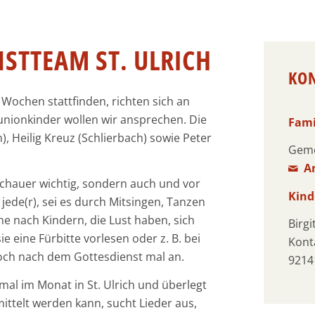
STTEAM ST. ULRICH
KO
r Wochen stattfinden, richten sich an
nionkinder wollen wir ansprechen. Die
Fami
), Heilig Kreuz (Schlierbach) sowie Peter
Geme
A
uschauer wichtig, sondern auch und vor
Kind
jede(r), sei es durch Mitsingen, Tanzen
he nach Kindern, die Lust haben, sich
Birgi
e eine Fürbitte vorlesen oder z. B. bei
Konta
doch nach dem Gottesdienst mal an.
9214
nmal im Monat in St. Ulrich und überlegt
mittelt werden kann, sucht Lieder aus,