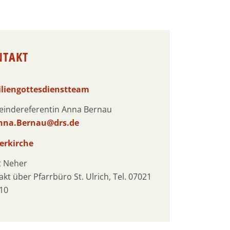
NTAKT
liengottesdienstteam
indereferentin Anna Bernau
nna.Bernau@drs.de
erkirche
t Neher
kt über Pfarrbüro St. Ulrich, Tel. 07021
10