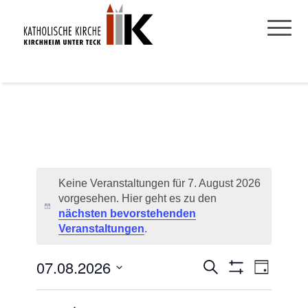
Keine Veranstaltungen für 7. August 2026
vorgesehen. Hier geht es zu den
Hinweis
nächsten bevorstehenden
Veranstaltungen
.
07.08.2026
Veranstaltungen
Veransta
Suche
Tag
Filter
Ansichte
Suche
Datum
Anzeigen
Navigati
wählen.