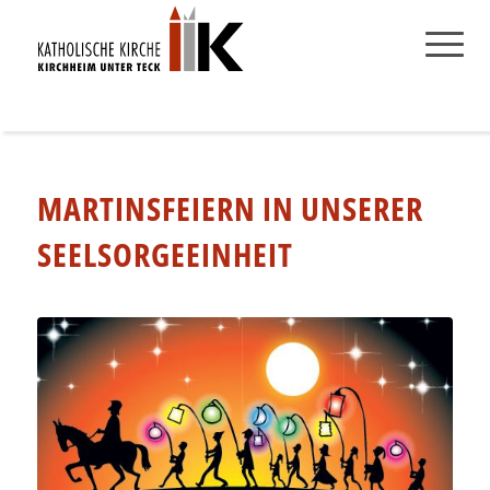
MARTINSFEIERN IN UNSERER
SEELSORGEEINHEIT