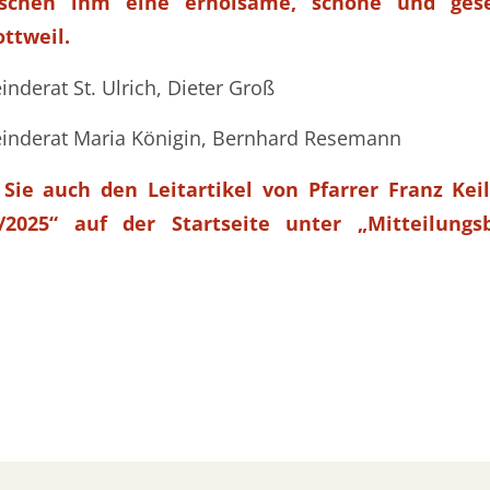
schen ihm eine erholsame, schöne und gese
ttweil.
nderat St. Ulrich, Dieter Groß
inderat Maria Königin, Bernhard Resemann
 Sie auch den Leitartikel von Pfarrer Franz Ke
/2025“ auf der Startseite unter „Mitteilungsb