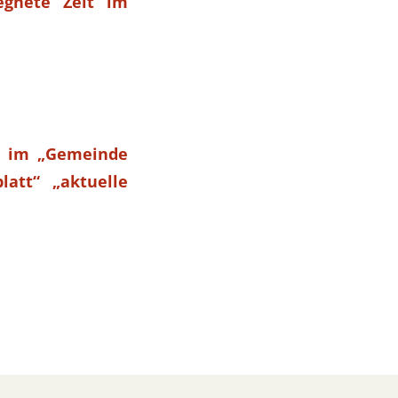
gnete Zeit im
il im „Gemeinde
latt“ „aktuelle