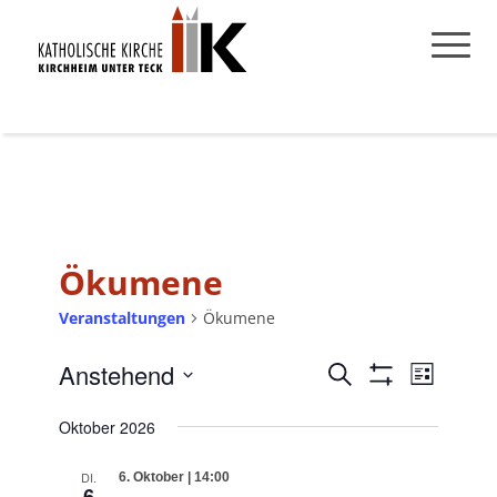
Ökumene
Veranstaltungen
Ökumene
Anstehend
Veranstaltungen
Veransta
Suche
Liste
Filter
Ansichte
Suche
Datum
Anzeigen
Oktober 2026
Navigati
wählen.
und
Ansichten,
DI.
6. Oktober | 14:00
6