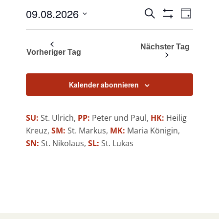
09.08.2026
Veranstaltungen
Veransta
Suche
Tag
Filter
Ansichte
Suche
Datum
Anzeigen
Navigati
wählen.
und
Nächster Tag
Vorheriger Tag
Ansichten,
Navigation
Kalender abonnieren
SU:
St. Ulrich,
PP:
Peter und Paul,
HK:
Heilig
Kreuz,
SM:
St. Markus,
MK:
Maria Königin,
SN:
St. Nikolaus,
SL:
St. Lukas