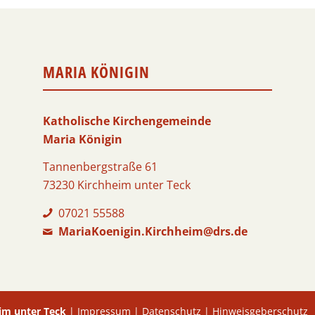
MARIA KÖNIGIN
Katholische Kirchengemeinde
Maria Königin
Tannenbergstraße 61
73230 Kirchheim unter Teck
07021 55588
MariaKoenigin.Kirchheim@drs.de
im unter Teck
|
Impressum
|
Datenschutz
|
Hinweisgeberschutz