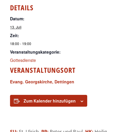
DETAILS
Datum:
13. Juli
Zeit:
18:00 - 19:00
Veranstaltungskategorie:
Gottesdienste
VERANSTALTUNGSORT
Evang. Georgskirche, Dettingen
Zum Kalender hinzufügen
SU:
St. Ulrich,
PP:
Peter und Paul,
HK:
Heilig