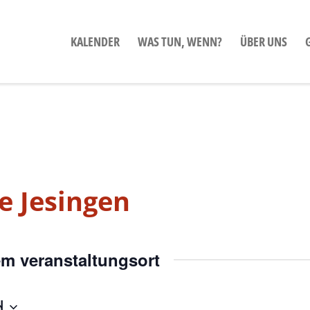
KALENDER
WAS TUN, WENN?
ÜBER UNS
e Jesingen
em veranstaltungsort
d